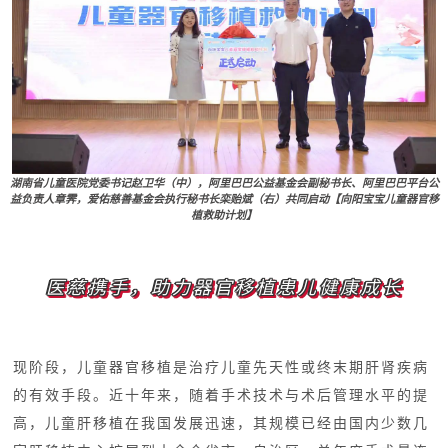
湖南省儿童医院党委书记赵卫华（中），阿里巴巴公益基金会副秘书长、阿里巴巴平台公
益负责人章霁，爱佑慈善基金会执行秘书长栾贻斌（右）共同启动【向阳宝宝儿童器官移
植救助计划】
医慈携手，助力器官移植患儿健康成长
现阶段，儿童器官移植是治疗儿童先天性或终末期肝肾疾病
的有效手段。近十年来，随着手术技术与术后管理水平的提
高，儿童肝移植在我国发展迅速，其规模已经由国内少数几